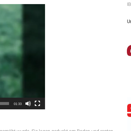
I
U
01:33