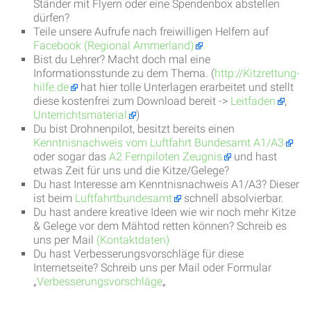
Ständer mit Flyern oder eine Spendenbox abstellen
dürfen?
Teile unsere Aufrufe nach freiwilligen Helfern auf
Facebook (Regional Ammerland)
Bist du Lehrer? Macht doch mal eine
Informationsstunde zu dem Thema. (
http://Kitzrettung-
hilfe.de
hat hier tolle Unterlagen erarbeitet und stellt
diese kostenfrei zum Download bereit ->
Leitfaden
,
Unterrichtsmaterial
)
Du bist Drohnenpilot, besitzt bereits einen
Kenntnisnachweis vom Luftfahrt Bundesamt A1/A3
oder sogar das
A2 Fernpiloten Zeugnis
und hast
etwas Zeit für uns und die Kitze/Gelege?
Du hast Interesse am Kenntnisnachweis A1/A3? Dieser
ist beim
Luftfahrtbundesamt
schnell absolvierbar.
Du hast andere kreative Ideen wie wir noch mehr Kitze
& Gelege vor dem Mähtod retten können? Schreib es
uns per Mail
(Kontaktdaten)
Du hast Verbesserungsvorschläge für diese
Internetseite? Schreib uns per Mail oder Formular
„
Verbesserungsvorschläge
„