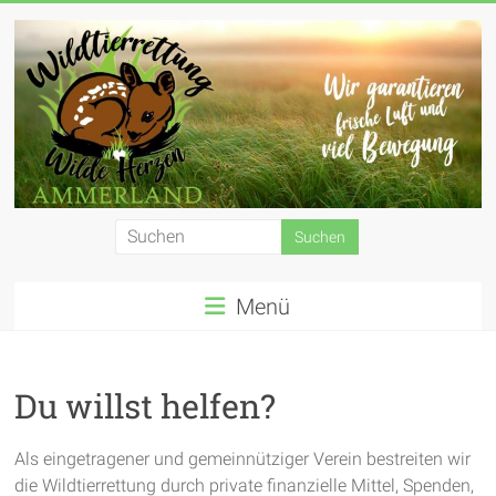
Zum
Inhalt
springen
Wildtierrettung
Wilde
Menü
Herzen
Ammerland
e.
Du willst helfen?
V.
Als eingetragener und gemeinnütziger Verein bestreiten wir
die Wildtierrettung durch private finanzielle Mittel, Spenden,
Wir