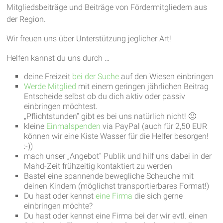
Mitgliedsbeiträge und Beiträge von Fördermitgliedern aus
garantieren
der Region.
frische
Luft
Wir freuen uns über Unterstützung jeglicher Art!
und
Helfen kannst du uns durch …
viel
Bewegung
deine Freizeit
bei der Suche
auf den Wiesen einbringen
Werde Mitglied
mit einem geringen jährlichen Beitrag
Entscheide selbst ob du dich aktiv oder passiv
einbringen möchtest.
„Pflichtstunden“ gibt es bei uns natürlich nicht! 🙂
kleine
Einmalspenden
via PayPal (auch für 2,50 EUR
können wir eine Kiste Wasser für die Helfer besorgen!
:-))
mach unser „Angebot“ Publik und hilf uns dabei in der
Mahd-Zeit frühzeitig kontaktiert zu werden
Bastel eine spannende bewegliche Scheuche mit
deinen Kindern (möglichst transportierbares Format!)
Du hast oder kennst
eine Firma
die sich gerne
einbringen möchte?
Du hast oder kennst eine Firma bei der wir evtl. einen