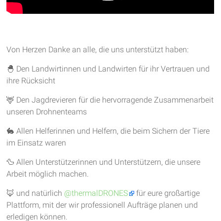
Von Herzen Danke an alle, die uns unterstützt haben:
🐣 Den Landwirtinnen und Landwirten für ihr Vertrauen und
ihre Rücksicht
🦌 Den Jagdrevieren für die hervorragende Zusammenarbeit
unseren Drohnenteams
🐇 Allen Helferinnen und Helfern, die beim Sichern der Tiere
im Einsatz waren
🦆 Allen Unterstützerinnen und Unterstützern, die unsere
Arbeit möglich machen.
🦊 und natürlich
‪@thermalDRONES‬
für eure großartige
Plattform, mit der wir professionell Aufträge planen und
erledigen können.