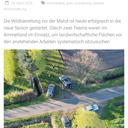
29. April 2026
Ammerland
,
apen
,
kitzrettung
,
rastede
,
Wildtierrettung
Die Wildtierrettung vor der Mahd ist heute erfolgreich in die
neue Saison gestartet. Gleich zwei Teams waren im
Ammerland im Einsatz, um landwirtschaftliche Flächen vor
den anstehenden Arbeiten systematisch abzusuchen.