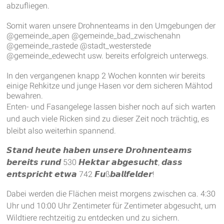
abzufliegen.
Somit waren unsere Drohnenteams in den Umgebungen der
@gemeinde_apen @gemeinde_bad_zwischenahn
@gemeinde_rastede @stadt_westerstede
@gemeinde_edewecht usw. bereits erfolgreich unterwegs.
In den vergangenen knapp 2 Wochen konnten wir bereits
einige Rehkitze und junge Hasen vor dem sicheren Mähtod
bewahren.
Enten- und Fasangelege lassen bisher noch auf sich warten
und auch viele Ricken sind zu dieser Zeit noch trächtig, es
bleibt also weiterhin spannend.
𝙎𝙩𝙖𝙣𝙙 𝙝𝙚𝙪𝙩𝙚 𝙝𝙖𝙗𝙚𝙣 𝙪𝙣𝙨𝙚𝙧𝙚 𝘿𝙧𝙤𝙝𝙣𝙚𝙣𝙩𝙚𝙖𝙢𝙨
𝙗𝙚𝙧𝙚𝙞𝙩𝙨 𝙧𝙪𝙣𝙙 530 𝙃𝙚𝙠𝙩𝙖𝙧 𝙖𝙗𝙜𝙚𝙨𝙪𝙘𝙝𝙩, 𝙙𝙖𝙨𝙨
𝙚𝙣𝙩𝙨𝙥𝙧𝙞𝙘𝙝𝙩 𝙚𝙩𝙬𝙖 742 𝙁𝙪ß𝙗𝙖𝙡𝙡𝙛𝙚𝙡𝙙𝙚𝙧!
Dabei werden die Flächen meist morgens zwischen ca. 4:30
Uhr und 10:00 Uhr Zentimeter für Zentimeter abgesucht, um
Wildtiere rechtzeitig zu entdecken und zu sichern.