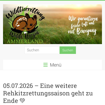
Zum
Inhalt
springen
Wildtierrettung
Wilde
Menü
Herzen
Ammerland
e.
05.07.2026 – Eine weitere
Rehkitzrettungssaison geht zu
V.
Ende 💚
Wir