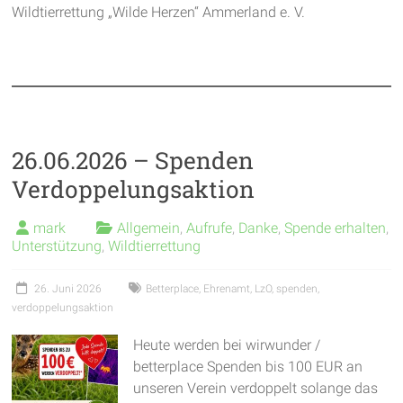
Wildtierrettung „Wilde Herzen“ Ammerland e. V.
26.06.2026 – Spenden
Verdoppelungsaktion
mark
Allgemein
,
Aufrufe
,
Danke
,
Spende erhalten
,
Unterstützung
,
Wildtierrettung
26. Juni 2026
Betterplace
,
Ehrenamt
,
LzO
,
spenden
,
verdoppelungsaktion
Heute werden bei wirwunder /
betterplace Spenden bis 100 EUR an
unseren Verein verdoppelt solange das