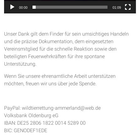
00:00
01:09
Unser Dank gilt dem Finder für sein umsichtiges Handeln
und die präzise Dokumentation, dem eingesetzten
Vereinsmitglied für die schnelle Reaktion sowie den
beteiligten Feuerwehrkräften für ihre spontane
Unterstützung.
Wenn Sie unsere ehrenamtliche Arbeit unterstützen
möchten, freuen wir uns über jede Spende.
PayPal: wildtierrettung-ammerland@web.de
Volksbank Oldenburg eG
IBAN: DE25 2806 1822 0014 5289 00
BIC: GENODEF1EDE