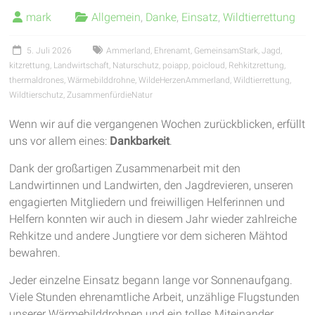
garantieren
mark
Allgemein
,
Danke
,
Einsatz
,
Wildtierrettung
frische
Luft
5. Juli 2026
Ammerland
,
Ehrenamt
,
GemeinsamStark
,
Jagd
,
und
kitzrettung
,
Landwirtschaft
,
Naturschutz
,
poiapp
,
poicloud
,
Rehkitzrettung
,
thermaldrones
,
Wärmebilddrohne
,
WildeHerzenAmmerland
,
Wildtierrettung
,
viel
Wildtierschutz
,
ZusammenfürdieNatur
Bewegung
Wenn wir auf die vergangenen Wochen zurückblicken, erfüllt
uns vor allem eines:
Dankbarkeit
.
Dank der großartigen Zusammenarbeit mit den
Landwirtinnen und Landwirten, den Jagdrevieren, unseren
engagierten Mitgliedern und freiwilligen Helferinnen und
Helfern konnten wir auch in diesem Jahr wieder zahlreiche
Rehkitze und andere Jungtiere vor dem sicheren Mähtod
bewahren.
Jeder einzelne Einsatz begann lange vor Sonnenaufgang.
Viele Stunden ehrenamtliche Arbeit, unzählige Flugstunden
unserer Wärmebilddrohnen und ein tolles Miteinander