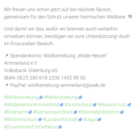
Wir freuen uns schon jetzt auf die nächste Saison,
gemeinsam für den Schutz unserer heimischen Wildtiere. 💚
Und damit wir das, wofür wir brennen auch weiterhin
umsetzen können, benötigen wir eure Unterstützung! Auch
im finanziellen Bereich.
📌 Spendenkonto: Wildtierrettung „Wilde Herzen“
Ammerland e.V.
Volksbank Oldenburg eG
IBAN: DE25 280 618 2200 1452 89 00
📌 PayPal: wildtierrettung-ammerland@web.de
#Wildtierrettung
#Rehkitzrettung
#WildeHerzenAmmerland
#Ammerland
#Naturschutz
#Ehrenamt
#GemeinsamStark
#Wärmebilddrohne
#Wildtierschutz
#Landwirtschaft
#Jagd
#ZusammenFürDieNatur