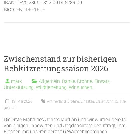
IBAN: DE25 2806 1822 0014 5289 00
BIC: GENODEF1EDE
Zwischenstand zur bisherigen
Rehkitzrettungssaison 2026
mark
Allgemein
,
Danke
,
Drohne
,
Einsatz
,
Unterstützung
,
Wildtierrettung
,
Wir suchen…
12. Mai 2026
Ammerland
,
Drohne
,
Einsätze
,
Erster Schnitt
,
Hilfe
gesucht
Die erste Mahd des Jahres läuft an und wir wurden bereits
von einigen Landwirten und Jagdpächtern beauftragt, ihre
Flächen mit unseren derzeit 6 Wärmebilddrohnen