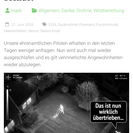
mark
Allgemein
,
Danke
,
Drohne
,
Wildtierrettung
27. Juni 2026
2026
,
Duckinstinkt
,
Ehrenamt
,
Fluchtinstinkt
,
Gewohnheiten
,
Saison
,
Saison-Ende
Unsere ehrenamtlichen Piloten erhalten in den letzten
Tagen weniger anfragen. Nun wird auch mal wieder
ausgeschlafen und es gilt verinnerlichte Angewohnheiten
wieder abzulegen.