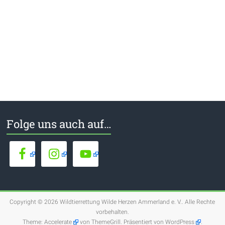
Folge uns auch auf…
Copyright © 2026
Wildtierrettung Wilde Herzen Ammerland e. V.
. Alle Rechte
vorbehalten.
Theme:
Accelerate
von ThemeGrill. Präsentiert von
WordPress
.