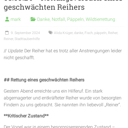
geschwächten Reihers
garantieren
frische
mark
Danke
,
Notfall
,
Päppeln
,
Wildtierrettung
Luft
und
9. September 2024
Alida Krüger
,
danke
,
Fisch
,
päppeln
,
Reiher
,
viel
Reiner
,
Stadttaubenhilfe
Bewegung
//
Update
: Der Reiher hat es trotz aller Anstrengungen leider
nicht geschafft.
## Rettung eines geschwächten Reihers
Gestern Abend erreichte uns ein Hilferuf. Ein stark
abgemagerter und entkräfteter Reiher wurde von besorgten
Findern zu uns gebracht. Sie nannten ihn liebevoll „Reiner“.
**Kritischer Zustand**
Der Vogel war in einem besorgniserregenden Zustand –