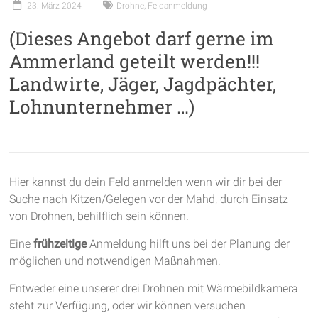
23. März 2024
Drohne
,
Feldanmeldung
garantieren
(Dieses Angebot darf gerne im
frische
Luft
Ammerland geteilt werden!!!
und
Landwirte, Jäger, Jagdpächter,
viel
Lohnunternehmer …)
Bewegung
Hier kannst du dein Feld anmelden wenn wir dir bei der
Suche nach Kitzen/Gelegen vor der Mahd, durch Einsatz
von Drohnen, behilflich sein können.
Eine
frühzeitige
Anmeldung hilft uns bei der Planung der
möglichen und notwendigen Maßnahmen.
Entweder eine unserer drei Drohnen mit Wärmebildkamera
steht zur Verfügung, oder wir können versuchen