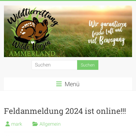
Zum
Inhalt
springen
Wildtierrettung
Wilde
Menü
Herzen
Ammerland
e.
Feldanmeldung 2024 ist online!!!
V.
mark
Allgemein
Wir