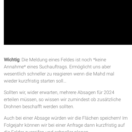
Wichtig
: Die Meldung eines Feldes ist noch *keine
Annahme* eines Suchauftrags. Ermöglicht uns aber
wesentlich schneller zu reagieren wenn die Mahd mal
wieder kurzfristig starten soll…
Sollten wir, wider erwarten, mehrere Absagen für 2024
erteilen müssen, so wissen wir zumindest ob zusätzliche
Drohnen beschafft werden sollten.
Auch bei einer Absage würden wir die Flächen speichern! Im
Folgejahr können wir bei einer Anfrage dann kurzfristig auf