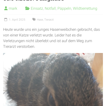
garantieren
mark
Einsatz
,
Notfall
,
Päppeln
,
Wildtierrettung
frische
Luft
1. April 2025
Hase
,
Tierarzt
und
viel
Heute wurde uns ein junges Hasenweibchen gebracht, das
Bewegung
von einer Katze verletzt wurde. Leider hat es die
Verletzungen nicht überlebt und ist auf dem Weg zum
Tierarzt verstorben.