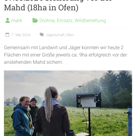
Mahd (18ha in Ofen)
garantieren
frische
mark
Drohne
,
Einsatz
,
Wildtierrettung
Luft
und
7. Mai 2024
Jägerschaft
,
Ofen
viel
Bewegung
Gemeinsam mit Landwirt und Jäger konnten wir heute 2
Flächen mit einer Größe jeweils ca. 9ha erfolgreich vor der
anstehenden Mahd sichern.