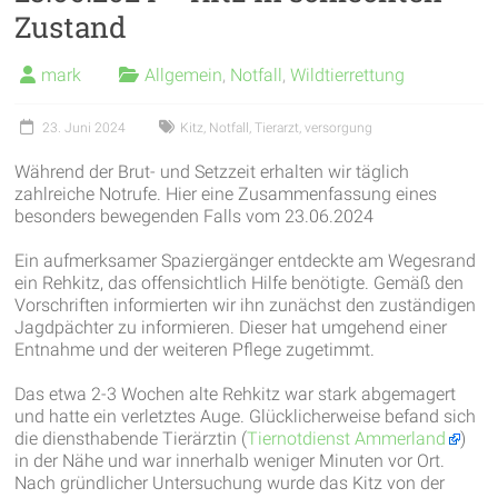
Zustand
garantieren
frische
mark
Allgemein
,
Notfall
,
Wildtierrettung
Luft
und
23. Juni 2024
Kitz
,
Notfall
,
Tierarzt
,
versorgung
viel
Bewegung
Während der Brut- und Setzzeit erhalten wir täglich
zahlreiche Notrufe. Hier eine Zusammenfassung eines
besonders bewegenden Falls vom 23.06.2024
Ein aufmerksamer Spaziergänger entdeckte am Wegesrand
ein Rehkitz, das offensichtlich Hilfe benötigte. Gemäß den
Vorschriften informierten wir ihn zunächst den zuständigen
Jagdpächter zu informieren. Dieser hat umgehend einer
Entnahme und der weiteren Pflege zugetimmt.
Das etwa 2-3 Wochen alte Rehkitz war stark abgemagert
und hatte ein verletztes Auge. Glücklicherweise befand sich
die diensthabende Tierärztin (
Tiernotdienst Ammerland
)
in der Nähe und war innerhalb weniger Minuten vor Ort.
Nach gründlicher Untersuchung wurde das Kitz von der