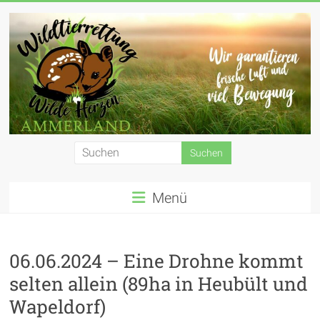
Zum
Inhalt
springen
Wildtierrettung
Wilde
Menü
Herzen
Ammerland
e.
06.06.2024 – Eine Drohne kommt
selten allein (89ha in Heubült und
V.
Wapeldorf)
Wir