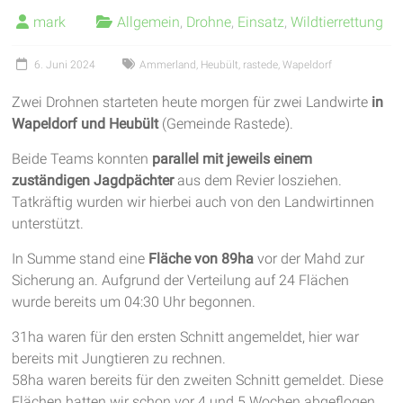
garantieren
mark
Allgemein
,
Drohne
,
Einsatz
,
Wildtierrettung
frische
Luft
6. Juni 2024
Ammerland
,
Heubült
,
rastede
,
Wapeldorf
und
Zwei Drohnen starteten heute morgen für zwei Landwirte
in
viel
Wapeldorf und Heubült
(Gemeinde Rastede).
Bewegung
Beide Teams konnten
parallel mit jeweils einem
zuständigen Jagdpächter
aus dem Revier losziehen.
Tatkräftig wurden wir hierbei auch von den Landwirtinnen
unterstützt.
In Summe stand eine
Fläche von 89ha
vor der Mahd zur
Sicherung an. Aufgrund der Verteilung auf 24 Flächen
wurde bereits um 04:30 Uhr begonnen.
31ha waren für den ersten Schnitt angemeldet, hier war
bereits mit Jungtieren zu rechnen.
58ha waren bereits für den zweiten Schnitt gemeldet. Diese
Flächen hatten wir schon vor 4 und 5 Wochen abgeflogen.