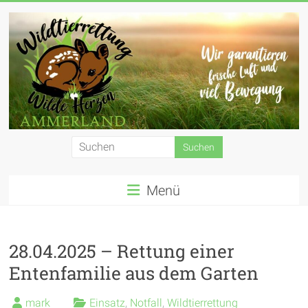
Zum
Inhalt
springen
Wildtierrettung
Wilde
Menü
Herzen
Ammerland
e.
28.04.2025 – Rettung einer
Entenfamilie aus dem Garten
V.
mark
Einsatz
,
Notfall
,
Wildtierrettung
Wir