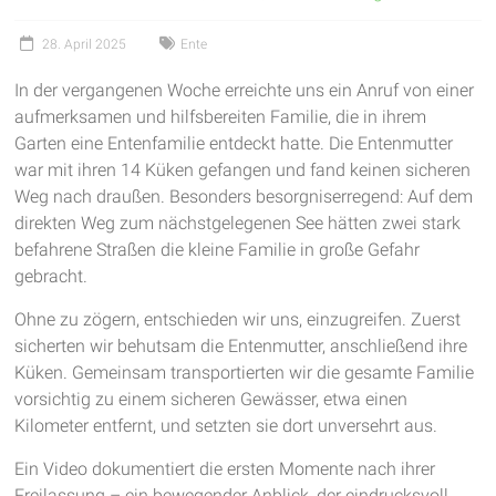
garantieren
28. April 2025
Ente
frische
Luft
In der vergangenen Woche erreichte uns ein Anruf von einer
und
aufmerksamen und hilfsbereiten Familie, die in ihrem
viel
Garten eine Entenfamilie entdeckt hatte. Die Entenmutter
Bewegung
war mit ihren 14 Küken gefangen und fand keinen sicheren
Weg nach draußen. Besonders besorgniserregend: Auf dem
direkten Weg zum nächstgelegenen See hätten zwei stark
befahrene Straßen die kleine Familie in große Gefahr
gebracht.
Ohne zu zögern, entschieden wir uns, einzugreifen. Zuerst
sicherten wir behutsam die Entenmutter, anschließend ihre
Küken. Gemeinsam transportierten wir die gesamte Familie
vorsichtig zu einem sicheren Gewässer, etwa einen
Kilometer entfernt, und setzten sie dort unversehrt aus.
Ein Video dokumentiert die ersten Momente nach ihrer
Freilassung – ein bewegender Anblick, der eindrucksvoll