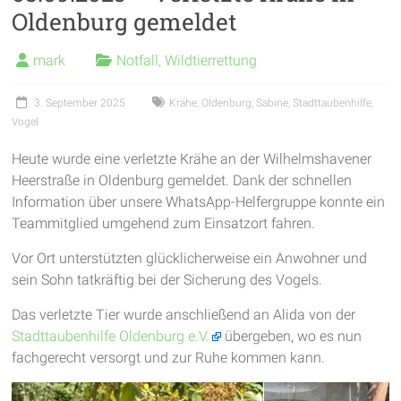
Oldenburg gemeldet
garantieren
frische
mark
Notfall
,
Wildtierrettung
Luft
und
3. September 2025
Krähe
,
Oldenburg
,
Sabine
,
Stadttaubenhilfe
,
viel
Vogel
Bewegung
Heute wurde eine verletzte Krähe an der Wilhelmshavener
Heerstraße in Oldenburg gemeldet. Dank der schnellen
Information über unsere WhatsApp-Helfergruppe konnte ein
Teammitglied umgehend zum Einsatzort fahren.
Vor Ort unterstützten glücklicherweise ein Anwohner und
sein Sohn tatkräftig bei der Sicherung des Vogels.
Das verletzte Tier wurde anschließend an Alida von der
Stadttaubenhilfe Oldenburg e.V.
übergeben, wo es nun
fachgerecht versorgt und zur Ruhe kommen kann.