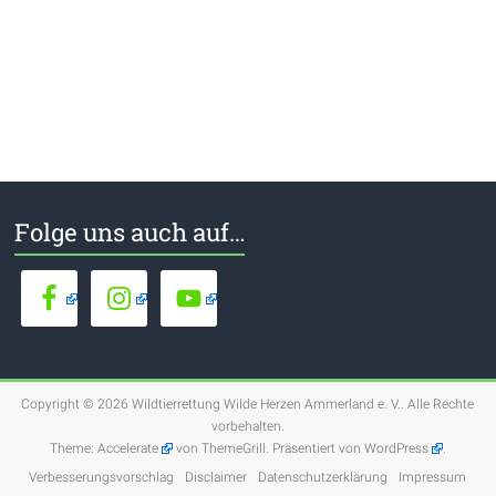
Folge uns auch auf…
Copyright © 2026
Wildtierrettung Wilde Herzen Ammerland e. V.
. Alle Rechte
vorbehalten.
Theme:
Accelerate
von ThemeGrill. Präsentiert von
WordPress
.
Verbesserungsvorschlag
Disclaimer
Datenschutzerklärung
Impressum