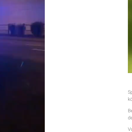
S
k
B
d
V