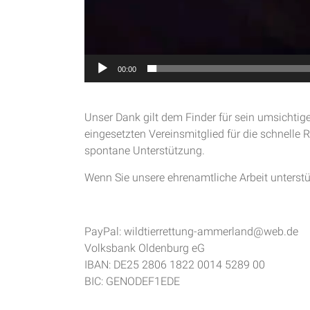
00:00
Unser Dank gilt dem Finder für sein umsichti
eingesetzten Vereinsmitglied für die schnelle 
spontane Unterstützung.
Wenn Sie unsere ehrenamtliche Arbeit unterstü
PayPal: wildtierrettung-ammerland@web.de
Volksbank Oldenburg eG
IBAN: DE25 2806 1822 0014 5289 00
BIC: GENODEF1EDE