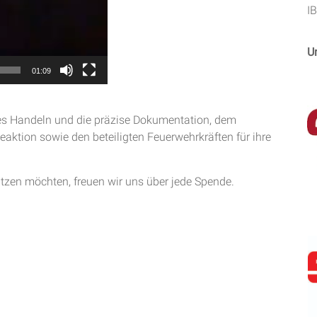
I
U
01:09
ges Handeln und die präzise Dokumentation, dem
Reaktion sowie den beteiligten Feuerwehrkräften für ihre
tzen möchten, freuen wir uns über jede Spende.