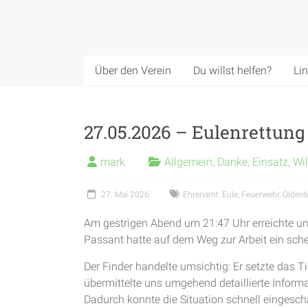
Über den Verein
Du willst helfen?
Li
27.05.2026 – Eulenrettung
mark
Allgemein
,
Danke
,
Einsatz
,
Wil
27. Mai 2026
Ehrenamt
,
Eule
,
Feuerwehr
,
Olden
Am gestrigen Abend um 21:47 Uhr erreichte un
Passant hatte auf dem Weg zur Arbeit ein sche
Der Finder handelte umsichtig: Er setzte das Ti
übermittelte uns umgehend detaillierte Inform
Dadurch konnte die Situation schnell eingesc