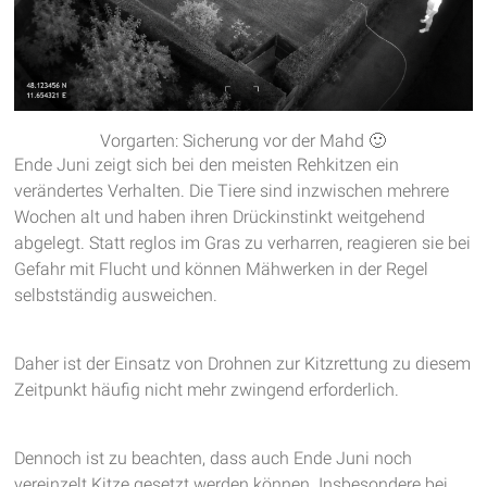
Vorgarten: Sicherung vor der Mahd 🙂
Ende Juni zeigt sich bei den meisten Rehkitzen ein
verändertes Verhalten. Die Tiere sind inzwischen mehrere
Wochen alt und haben ihren Drückinstinkt weitgehend
abgelegt. Statt reglos im Gras zu verharren, reagieren sie bei
Gefahr mit Flucht und können Mähwerken in der Regel
selbstständig ausweichen.
Daher ist der Einsatz von Drohnen zur Kitzrettung zu diesem
Zeitpunkt häufig nicht mehr zwingend erforderlich.
Dennoch ist zu beachten, dass auch Ende Juni noch
vereinzelt Kitze gesetzt werden können. Insbesondere bei