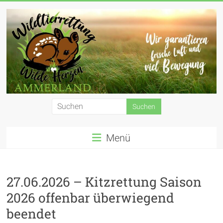
Zum
Inhalt
springen
Wildtierrettung
Wilde
Menü
Herzen
Ammerland
e.
27.06.2026 – Kitzrettung Saison
2026 offenbar überwiegend
V.
beendet
Wir