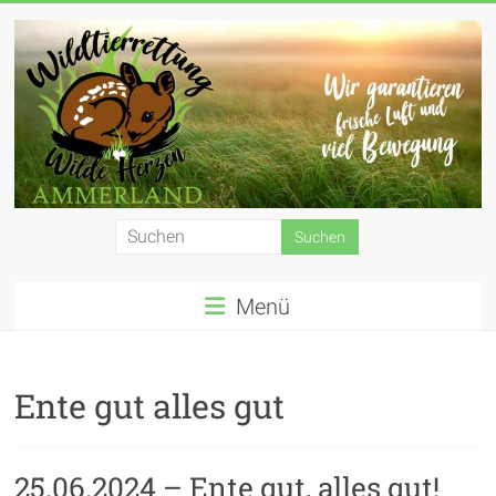
Zum
Inhalt
springen
Wildtierrettung
Wilde
Menü
Herzen
Ammerland
e.
Ente gut alles gut
V.
25.06.2024 – Ente gut, alles gut!
Wir