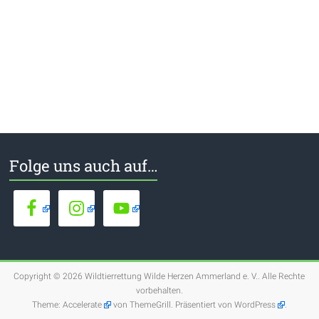
Folge uns auch auf…
Copyright © 2026
Wildtierrettung Wilde Herzen Ammerland e. V.
. Alle Rechte
vorbehalten.
Theme:
Accelerate
von ThemeGrill. Präsentiert von
WordPress
.