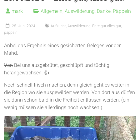
garantieren
mark
Allgemein
,
Auswilderung
,
Danke
,
Päppeln
frische
Luft
25. Juni 2024
Aufzucht
,
Auswilderung
,
Ente gut alles gut
,
und
päppeln
viel
Bewegung
Anbei das Ergebnis eines gesicherten Geleges vor der
Mahd.
Von
Bei uns ausgebrütet, geschlüpft und tüchtig
herangewachsen. 👍
Noch schnell frisch machen, denn gleich geht es weiter in
die Region wo sie ausgewildert werden. Von dort aus dürfen
sie dann schon bald in die Freiheit entlassen werden. (ein
wenig müssen sie allerdings noch wachsen!)
Video-
Player