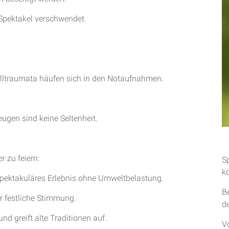
 Spektakel verschwendet.
lltraumata häufen sich in den Notaufnahmen.
gen sind keine Seltenheit.
r zu feiern:
S
k
spektakuläres Erlebnis ohne Umweltbelastung.
B
r festliche Stimmung.
d
 greift alte Traditionen auf.
V