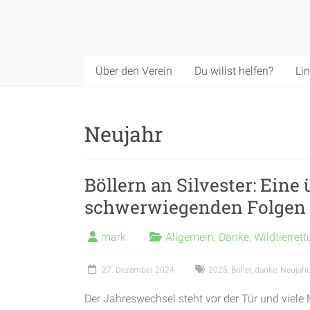
Über den Verein
Du willst helfen?
Li
Neujahr
Böllern an Silvester: Eine
schwerwiegenden Folgen
mark
Allgemein
,
Danke
,
Wildtierret
27. Dezember 2024
2025
,
Böller
,
danke
,
Neujahr
Der Jahreswechsel steht vor der Tür und viele 