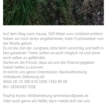
Auf dem Weg nach Hause, 500 Meter vom Unfallort entfernt
haben wir noch einen angefahrenen, toten Fuchswelpen von
der Straße geholt.
Es ist die Zeit der Jungtiere, bitte fahrt vorsichtig und helft in
Not geratenen Tieren sofern es euch möglich ist und ohne
euch selber zu gefährden.
Danke an die Polizei, dass sie uns die Chance gegeben
haben helfen zu können.
Ihr könnt uns gerne Unterstützen: Bankverbindung
Volksbank Oldenburg eG
IBAN: DE 25 280 618 2200 1452 89 00
BIC: GENODEF1EDE
PayPal Konto: Wildtierrettung-ammerland@web.de
Oder auch gerne als Helfer, dann melde dich bei uns.