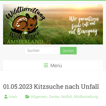
Zum
Inhalt
springen
Wildtierrettung
Wilde
Menü
Herzen
Ammerland
e.
01.05.2023 Kitzsuche nach Unfall
V.
mark
Allgemein
,
Danke
,
Notfall
,
Wildtierrettung
Wir