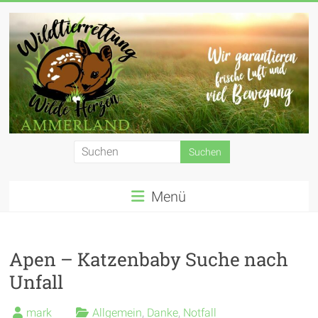
Zum
Inhalt
springen
Wildtierrettung
Wilde
Menü
Herzen
Ammerland
e.
Apen – Katzenbaby Suche nach
Unfall
V.
mark
Allgemein
,
Danke
,
Notfall
Wir