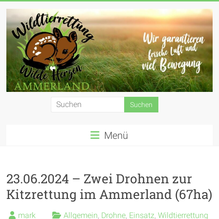
Zum
Inhalt
springen
Wildtierrettung
Wilde
Menü
Herzen
Ammerland
e.
23.06.2024 – Zwei Drohnen zur
Kitzrettung im Ammerland (67ha)
V.
mark
Allgemein
,
Drohne
,
Einsatz
,
Wildtierrettung
Wir