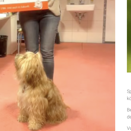
S
k
B
d
V