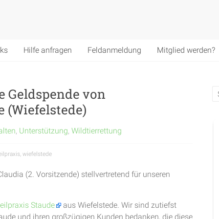
nks
Hilfe anfragen
Feldanmeldung
Mitglied werden?
de Geldspende von
e (Wiefelstede)
alten
,
Unterstützung
,
Wildtierrettung
ilpraxis
,
wiefelstede
audia (2. Vorsitzende) stellvertretend für unseren
eilpraxis Staude
aus Wiefelstede. Wir sind zutiefst
taude und ihren großzügigen Kunden bedanken, die diese