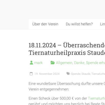
Über den Verein
Du willst helfen?
Li
18.11.2024 – Überraschen
Tiernaturheilpraxis Staud
mark
Allgemein
,
Danke
,
Spende erh
19. November 2024
Spende
,
Staude
,
Tiernaturhe
Eine wunderbare Überraschung durfte unsere Cl
Verein entgegennehmen:
Einen Scheck über 500,00 € von der
Tiernaturh
gerührt und möchten uns herzlich bei Beate S