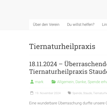
Über den Verein
Du willst helfen?
Li
Tiernaturheilpraxis
18.11.2024 – Überraschen
Tiernaturheilpraxis Staud
mark
Allgemein
,
Danke
,
Spende erh
19. November 2024
Spende
,
Staude
,
Tiernaturhe
Eine wunderbare Überraschung durfte unsere Cl