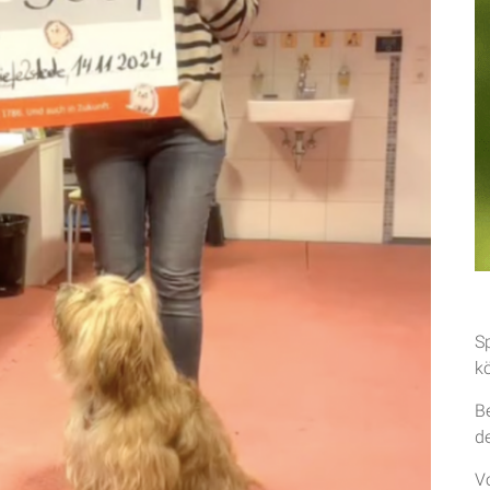
S
k
B
d
V