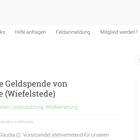
nks
Hilfe anfragen
Feldanmeldung
Mitglied werden?
de Geldspende von
e (Wiefelstede)
alten
,
Unterstützung
,
Wildtierrettung
ilpraxis
,
wiefelstede
audia (2. Vorsitzende) stellvertretend für unseren