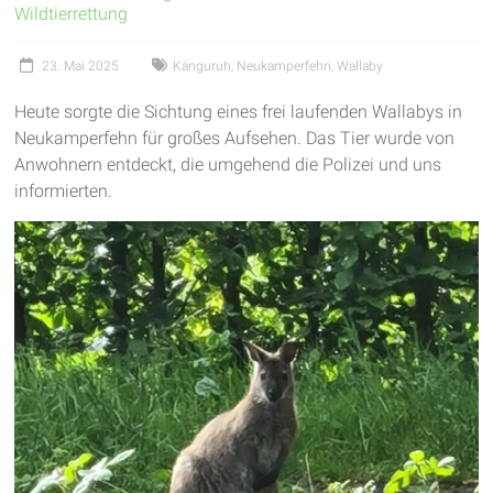
Wildtierrettung
garantieren
frische
23. Mai 2025
Känguruh
,
Neukamperfehn
,
Wallaby
Luft
und
Heute sorgte die Sichtung eines frei laufenden Wallabys in
viel
Neukamperfehn für großes Aufsehen. Das Tier wurde von
Bewegung
Anwohnern entdeckt, die umgehend die Polizei und uns
informierten.