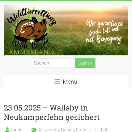
Zum
Inhalt
springen
Wildtierrettung
Wilde
Menü
Herzen
Ammerland
e.
23.05.2025 – Wallaby in
Neukamperfehn gesichert
V.
mark
Allgemein
,
Danke
,
Einsatz
,
Notfall
,
Wir