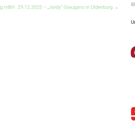
I
ung mBH
29.12.2025 – „Jordy“ Graugans in Oldenburg
→
U