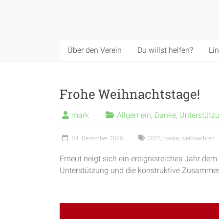
Über den Verein
Du willst helfen?
Li
Frohe Weihnachtstage!
mark
Allgemein
,
Danke
,
Unterstütz
24. Dezember 2025
2025
,
danke
,
weihnachten
Erneut neigt sich ein ereignisreiches Jahr dem 
Unterstützung und die konstruktive Zusammen