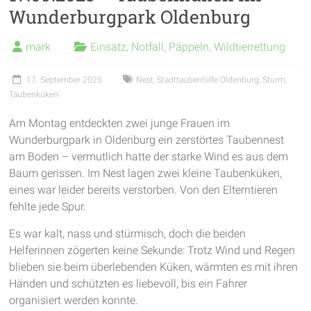
Wunderburgpark Oldenburg
garantieren
frische
mark
Einsatz
,
Notfall
,
Päppeln
,
Wildtierrettung
Luft
und
17. September 2025
Nest
,
Stadttaubenhilfe Oldenburg
,
Sturm
,
viel
Taubenküken
Bewegung
Am Montag entdeckten zwei junge Frauen im
Wunderburgpark in Oldenburg ein zerstörtes Taubennest
am Boden – vermutlich hatte der starke Wind es aus dem
Baum gerissen. Im Nest lagen zwei kleine Taubenküken,
eines war leider bereits verstorben. Von den Elterntieren
fehlte jede Spur.
Es war kalt, nass und stürmisch, doch die beiden
Helferinnen zögerten keine Sekunde: Trotz Wind und Regen
blieben sie beim überlebenden Küken, wärmten es mit ihren
Händen und schützten es liebevoll, bis ein Fahrer
organisiert werden konnte.