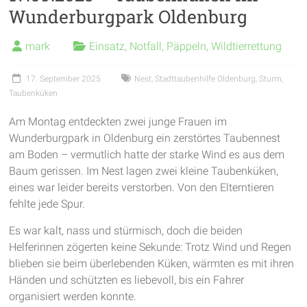
Wunderburgpark Oldenburg
garantieren
frische
mark
Einsatz
,
Notfall
,
Päppeln
,
Wildtierrettung
Luft
und
17. September 2025
Nest
,
Stadttaubenhilfe Oldenburg
,
Sturm
,
viel
Taubenküken
Bewegung
Am Montag entdeckten zwei junge Frauen im
Wunderburgpark in Oldenburg ein zerstörtes Taubennest
am Boden – vermutlich hatte der starke Wind es aus dem
Baum gerissen. Im Nest lagen zwei kleine Taubenküken,
eines war leider bereits verstorben. Von den Elterntieren
fehlte jede Spur.
Es war kalt, nass und stürmisch, doch die beiden
Helferinnen zögerten keine Sekunde: Trotz Wind und Regen
blieben sie beim überlebenden Küken, wärmten es mit ihren
Händen und schützten es liebevoll, bis ein Fahrer
organisiert werden konnte.