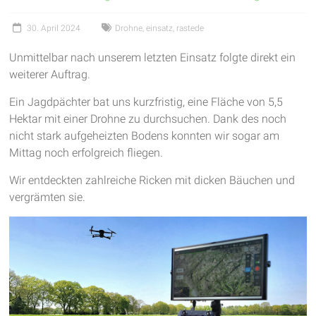
garantieren
30. April 2024
Drohne
,
einsatz
,
rastede
frische
Luft
Unmittelbar nach unserem letzten Einsatz folgte direkt ein
und
weiterer Auftrag.
viel
Bewegung
Ein Jagdpächter bat uns kurzfristig, eine Fläche von 5,5
Hektar mit einer Drohne zu durchsuchen. Dank des noch
nicht stark aufgeheizten Bodens konnten wir sogar am
Mittag noch erfolgreich fliegen.
Wir entdeckten zahlreiche Ricken mit dicken Bäuchen und
vergrämten sie.