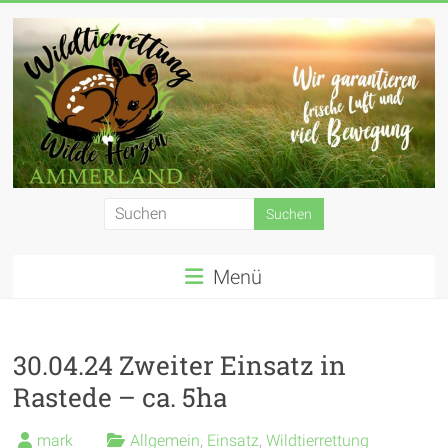
Zum
Inhalt
springen
Wildtierrettung
Wilde
Menü
Herzen
Ammerland
e.
30.04.24 Zweiter Einsatz in
Rastede – ca. 5ha
V.
mark
Allgemein
,
Einsatz
,
Wildtierrettung
Wir