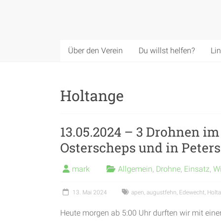
Über den Verein
Du willst helfen?
Li
Holtange
13.05.2024 – 3 Drohnen im 
Osterscheps und in Peters
mark
Allgemein
,
Drohne
,
Einsatz
,
Wi
13. Mai 2024
apen
,
augustfehn
,
Edewecht
,
Holt
Heute morgen ab 5:00 Uhr durften wir mit eine