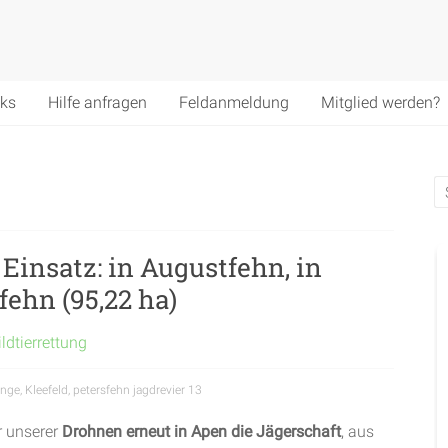
nks
Hilfe anfragen
Feldanmeldung
Mitglied werden?
Einsatz: in Augustfehn, in
fehn (95,22 ha)
ldtierrettung
ange
,
Kleefeld
,
petersfehn jagdrevier 13
r unserer
Drohnen erneut in Apen die Jägerschaft
, aus