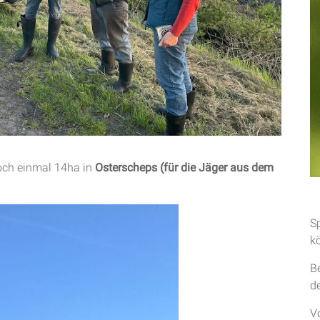
och einmal 14ha in
Osterscheps (für die Jäger aus dem
S
k
B
d
V