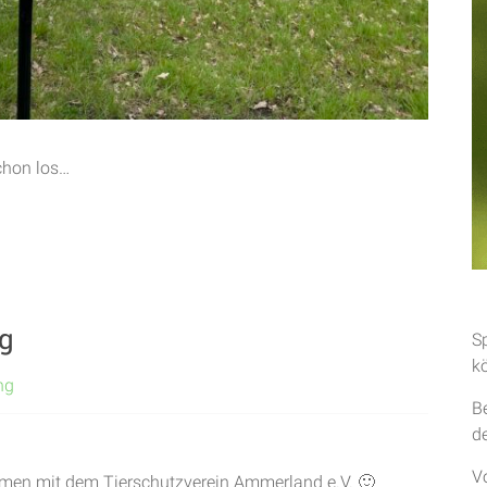
schon los…
ng
S
k
ng
B
d
V
ammen mit dem Tierschutzverein Ammerland e.V. 🙂