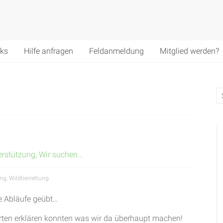
nks
Hilfe anfragen
Feldanmeldung
Mitglied werden?
erstützung
,
Wir suchen…
ung
,
Wildtierrettung
die Abläufe geübt…
rten erklären konnten was wir da überhaupt machen!