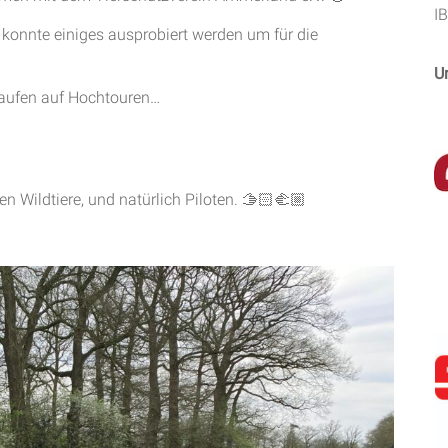
I
 konnte einiges ausprobiert werden um für die
U
 laufen auf Hochtouren…
n Wildtiere, und natürlich Piloten. 🫱🏻‍🫲🏼