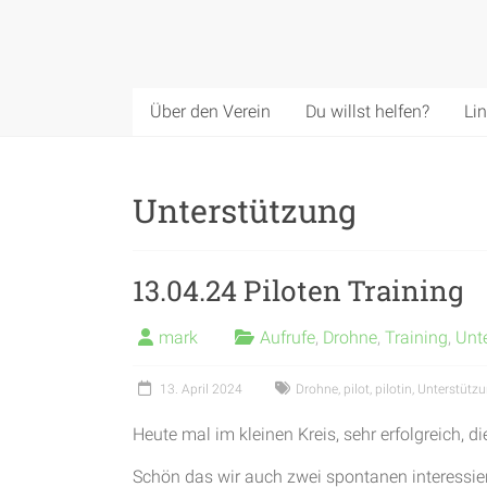
Über den Verein
Du willst helfen?
Li
Unterstützung
13.04.24 Piloten Training
mark
Aufrufe
,
Drohne
,
Training
,
Unt
13. April 2024
Drohne
,
pilot
,
pilotin
,
Unterstütz
Heute mal im kleinen Kreis, sehr erfolgreich, 
Schön das wir auch zwei spontanen interessie